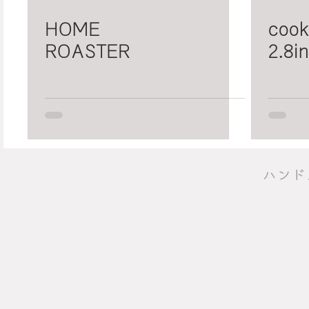
HOME
cook
ROASTER
2.8i
​ハン