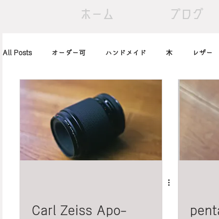
ホーム
ブログ
All Posts
オーダー可
ハンドメイド
木
レザー
アレンジ
カメラ
本
筆記用具
marimekko
北欧
art
買ったもの
小休止の
習慣
Carl Zeiss Apo-
pent