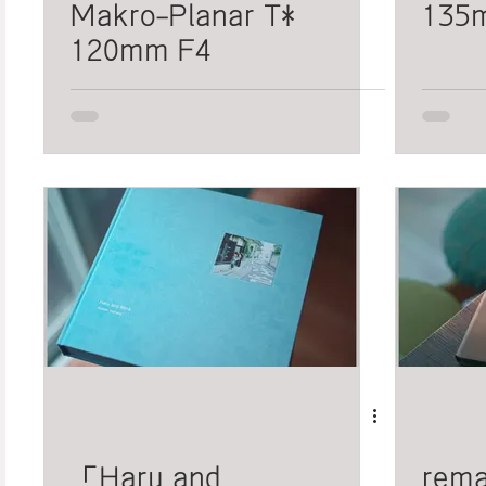
Makro-Planar T*
135
120mm F4
「Haru and
rema