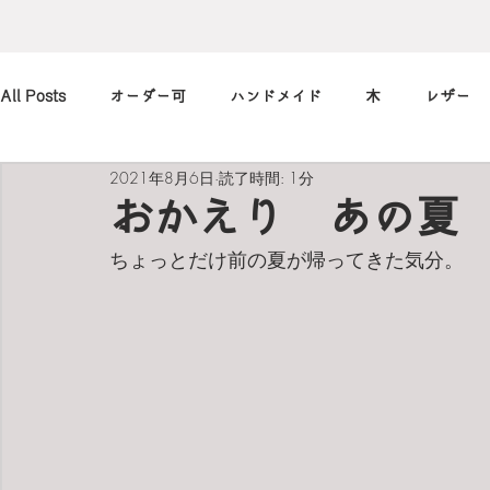
All Posts
オーダー可
ハンドメイド
木
レザー
2021年8月6日
読了時間: 1分
アレンジ
カメラ
本
筆記用具
marimekko
おかえり あの夏
ちょっとだけ前の夏が帰ってきた気分。
北欧
art
買ったもの
小休止の
習慣