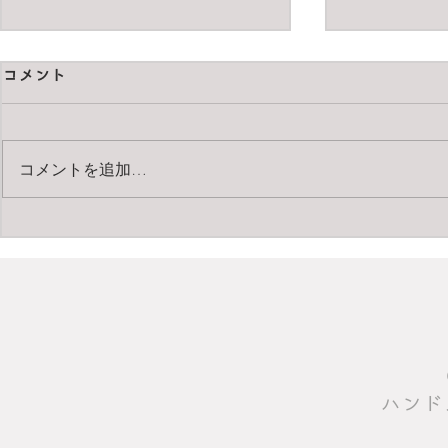
コメント
コメントを追加…
pentax67 
Carl Zeiss Apo-Makro-
Planar T* 120mm F4
​ハン