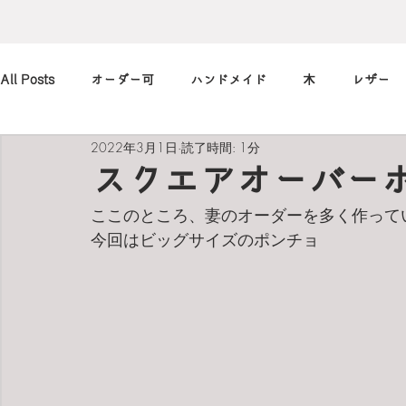
All Posts
オーダー可
ハンドメイド
木
レザー
2022年3月1日
読了時間: 1分
アレンジ
カメラ
本
筆記用具
marimekko
スクエアオーバー
ここのところ、妻のオーダーを多く作って
北欧
art
買ったもの
小休止の
習慣
今回はビッグサイズのポンチョ