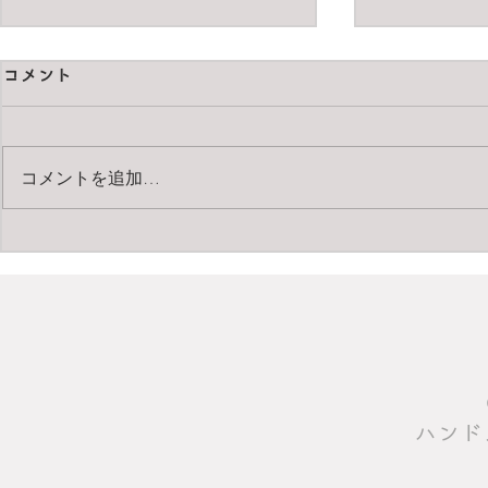
コメント
コメントを追加…
ダイマーニレザーバッグ
買ってよか
った2025
​ハン