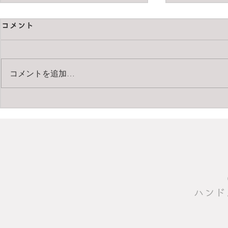
コメント
コメントを追加…
ダイマーニレザーバッグ
買ってよか
った2025
​ハン