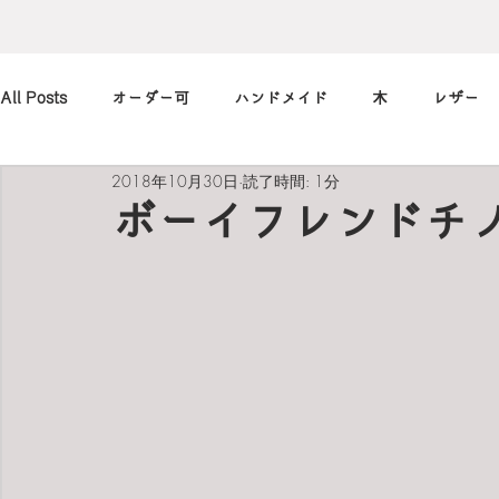
All Posts
オーダー可
ハンドメイド
木
レザー
2018年10月30日
読了時間: 1分
アレンジ
カメラ
本
筆記用具
marimekko
ボーイフレンドチノ
北欧
art
買ったもの
小休止の
習慣