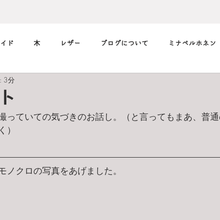
イド
木
レザー
ブログについて
ミナペルホネン
 3分
筆記用具
marimekko
メガネ
music
デニム
ト
撮っていての気づきのお話し。（と言ってもまあ、普通
小休止の
習慣
フィルム
く）
モノクロの写真をあげました。