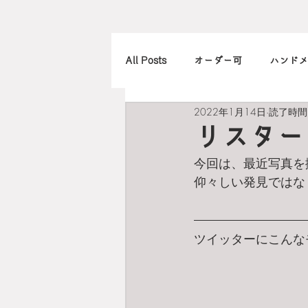
All Posts
オーダー可
ハンドメ
2022年1月14日
読了時間:
アレンジ
カメラ
本
リスター
今回は、最近写真を
北欧
art
買ったもの
仰々しい発見ではな
ツイッターにこんな