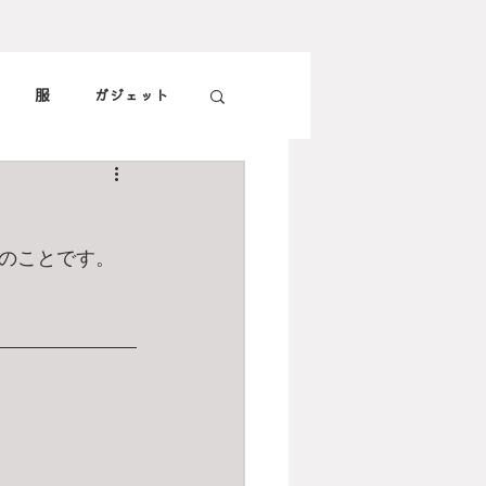
服
ガジェット
子供
旅
食
のことです。