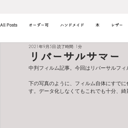
All Posts
オーダー可
ハンドメイド
木
レザー
2021年9月5日
読了時間: 1分
アレンジ
カメラ
本
筆記用具
marimekko
リバーサルサマー P
中判フィルム記事。今回はリバーサルフィ
北欧
art
買ったもの
小休止の
習慣
下の写真のように、フィルム自体にすでに
す。データ化しなくてもこれでも十分、綺