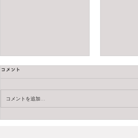
コメント
コメントを追加…
pentax67 
Carl Zeiss Apo-Makro-
Planar T* 120mm F4