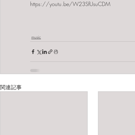
https://youtu.be/W23SfUsuCDM
music
関連記事