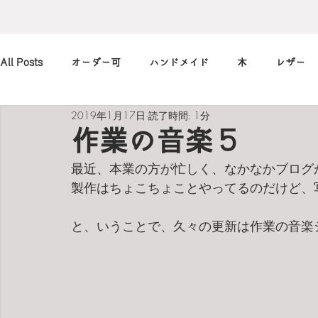
All Posts
オーダー可
ハンドメイド
木
レザー
2019年1月17日
読了時間: 1分
アレンジ
カメラ
本
筆記用具
marimekko
作業の音楽５
最近、本業の方が忙しく、なかなかブログ
北欧
art
買ったもの
小休止の
習慣
製作はちょこちょことやってるのだけど、
と、いうことで、久々の更新は作業の音楽