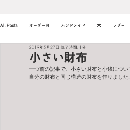
All Posts
オーダー可
ハンドメイド
木
レザー
2019年5月27日
読了時間: 1分
アレンジ
カメラ
本
筆記用具
marimekko
小さい財布
一つ前の記事で、小さい財布と小銭につい
北欧
art
買ったもの
小休止の
習慣
自分の財布と同じ構造の財布を作りました