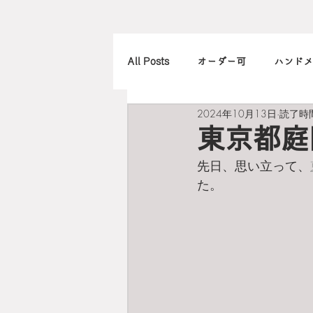
All Posts
オーダー可
ハンドメ
2024年10月13日
読了時間
アレンジ
カメラ
本
東京都庭
先日、思い立って、
北欧
art
買ったもの
た。