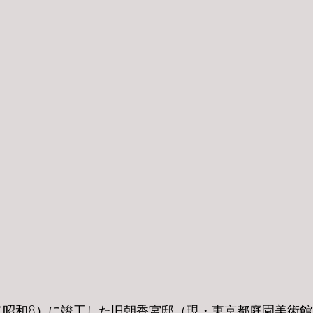
年（昭和8）に竣工した旧朝香宮邸（現・東京都庭園美術