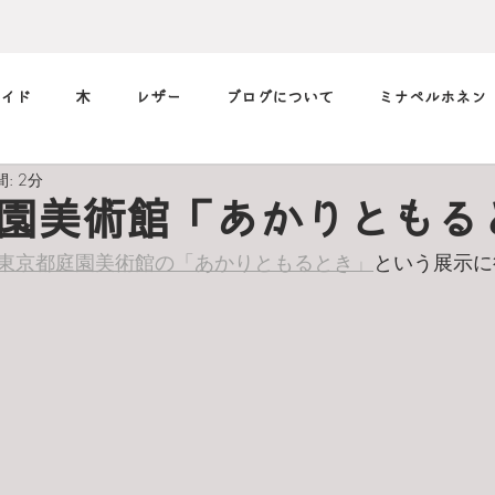
イド
木
レザー
ブログについて
ミナペルホネン
: 2分
筆記用具
marimekko
メガネ
music
デニム
園美術館「あかりともる
東京都庭園美術館の「あかりともるとき」
という展示に
小休止の
習慣
フィルム