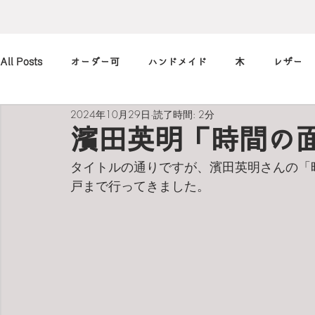
All Posts
オーダー可
ハンドメイド
木
レザー
2024年10月29日
読了時間: 2分
アレンジ
カメラ
本
筆記用具
marimekko
濱田英明「時間の
タイトルの通りですが、濱田英明さんの「
北欧
art
買ったもの
小休止の
習慣
戸まで行ってきました。