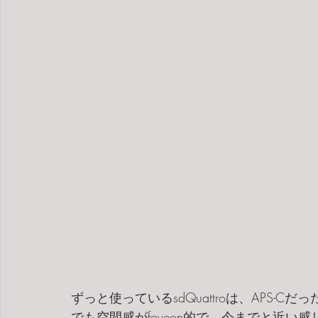
ずっと使っているsdQuattroは、APS-
でも空間感がfoveon的で、今までと近い