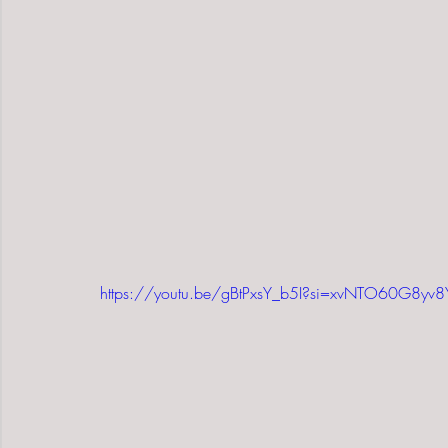
https://youtu.be/gBtPxsY_b5I?si=xvNTO60G8yv