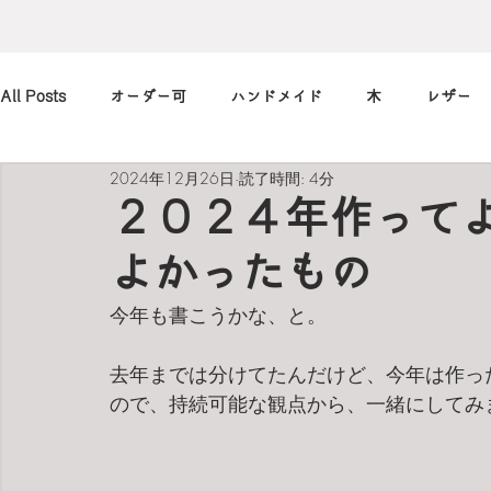
All Posts
オーダー可
ハンドメイド
木
レザー
2024年12月26日
読了時間: 4分
アレンジ
カメラ
本
筆記用具
marimekko
２０２４年作って
よかったもの
北欧
art
買ったもの
小休止の
習慣
今年も書こうかな、と。
去年までは分けてたんだけど、今年は作っ
ので、持続可能な観点から、一緒にしてみ