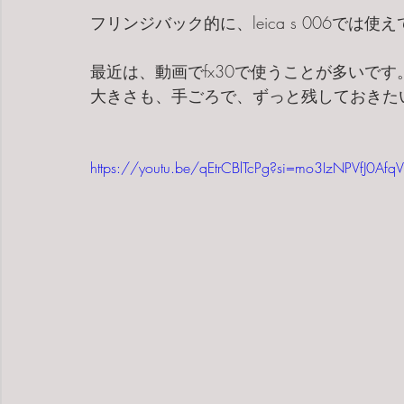
フリンジバック的に、leica s 006で
最近は、動画でfx30で使うことが多いです
大きさも、手ごろで、ずっと残しておきた
https://youtu.be/qEtrCBlTcPg?si=mo3IzNPVfJ0AfqV