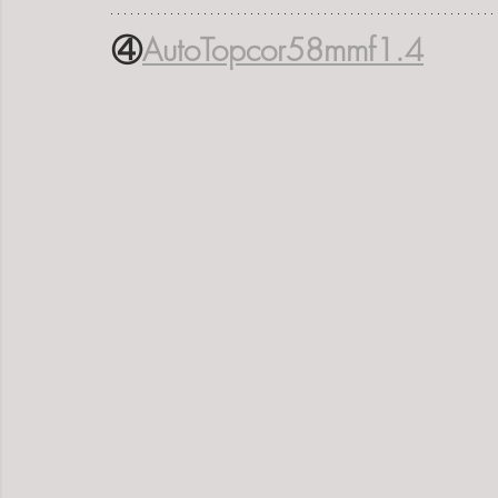
④
AutoTopcor58mmf1.4