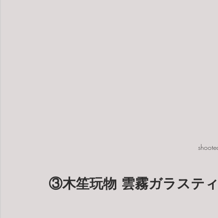
shoote
③木笙玩物 雲霧ガラステ