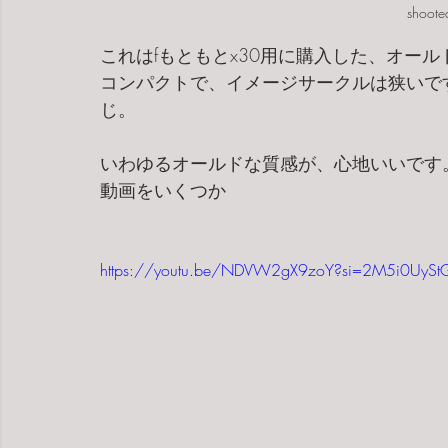
shoote
これはfもともとx30用に購入した、オー
コンパクトで、イメージサークルは狭いですが
じ。
いわゆるオールドな質感が、心地いいです
動画をいくつか
https://youtu.be/NDVW2gX9zoY?si=2M5i0UySt