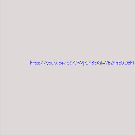
https://youtu.be/6SrOWjr2Y8E?si=VBZflrsE0-Dzh