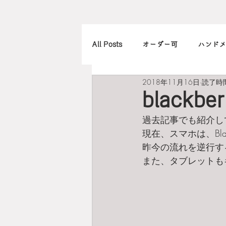
All Posts
オーダー可
ハンドメ
2018年11月16日
読了時間
アレンジ
カメラ
本
blackb
過去記事でも紹介し
北欧
art
買ったもの
現在、スマホは、Bla
昨今の流れを逆行す
また、タブレットもキ