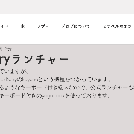
イド
木
レザー
ブログについて
ミナペルホネン
: 2分
筆記用具
marimekko
メガネ
music
デニム
erryランチャー
ていますが、
小休止の
習慣
フィルム
ckBerryのkeyoneという機種をつかっています。
るようなキーボード付き端末なので、公式ランチャーも
ーボード付きのyogabookを使っております。