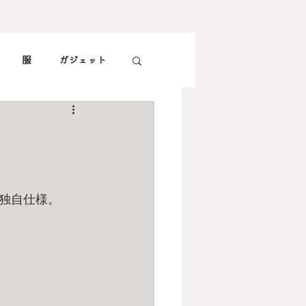
服
ガジェット
子供
旅
食
独自仕様。