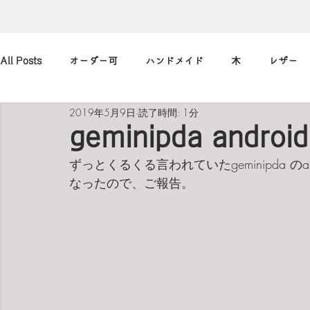
All Posts
オーダー可
ハンドメイド
木
レザー
2019年5月9日
読了時間: 1分
アレンジ
カメラ
本
筆記用具
marimekko
geminipda and
ずっとくるくる言われていたgeminipda の
北欧
art
買ったもの
小休止の
習慣
なったので、ご報告。