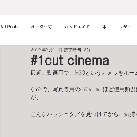
All Posts
オーダー可
ハンドメイド
木
レザー
2023年3月21日
読了時間: 2分
アレンジ
カメラ
本
筆記用具
marimekko
#1cut cinema
最近、動画用で、fx30というカメラをホ
北欧
art
買ったもの
小休止の
習慣
なので、写真専用のsdQuattroほど使
が、
こんなハッシュタグを見つけてから、気持