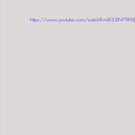
https://www.youtube.com/watch?v=LK33lN79F6