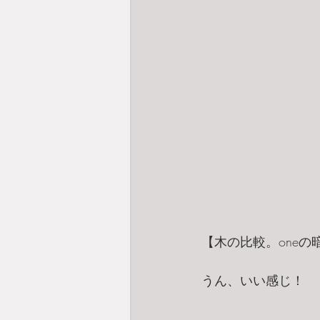
【木の比較。one
うん、いい感じ！