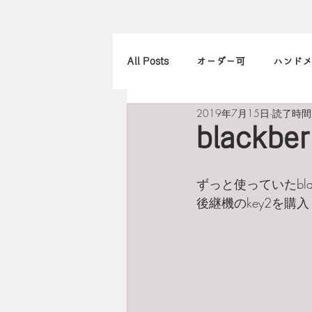
All Posts
オーダー可
ハンドメ
2019年7月15日
読了時間:
アレンジ
カメラ
本
blackb
北欧
art
買ったもの
ずっと使っていたbla
後継機のkey2を購