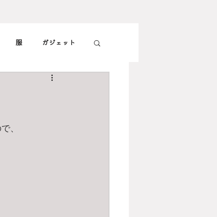
服
ガジェット
子供
旅
食
ので、