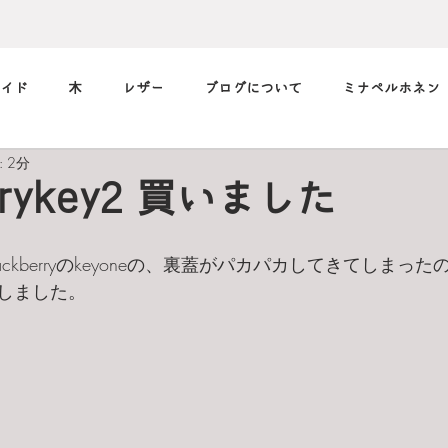
イド
木
レザー
ブログについて
ミナペルホネン
 2分
筆記用具
marimekko
メガネ
music
デニム
errykey2 買いました
小休止の
習慣
フィルム
ckberryのkeyoneの、裏蓋がパカパカしてきてしまった
入しました。