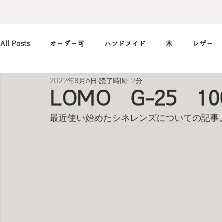
All Posts
オーダー可
ハンドメイド
木
レザー
2022年8月6日
読了時間: 2分
アレンジ
カメラ
本
筆記用具
marimekko
LOMO G-25 1
最近使い始めたシネレンズについての記事
北欧
art
買ったもの
小休止の
習慣