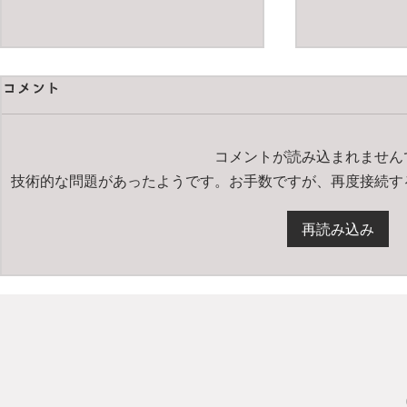
コメント
コメントが読み込まれません
技術的な問題があったようです。お手数ですが、再度接続す
pentax67 
Carl Zeiss Apo-Makro-
再読み込み
Planar T* 120mm F4