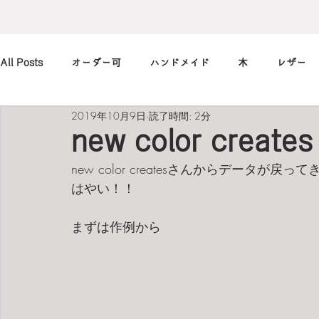
All Posts
オーダー可
ハンドメイド
木
レザー
2019年10月9日
読了時間: 2分
アレンジ
カメラ
本
筆記用具
marimekko
new color create
new color createsさんからデータが戻っ
北欧
art
買ったもの
小休止の
習慣
はやい！！
まずは作例から