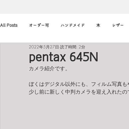
All Posts
オーダー可
ハンドメイド
木
レザー
2022年5月27日
読了時間: 2分
アレンジ
カメラ
本
筆記用具
marimekko
pentax 645N
カメラ紹介です。
北欧
art
買ったもの
小休止の
習慣
ぼくはデジタル以外にも、フィルム写真も
少し前に新しく中判カメラを迎え入れたの