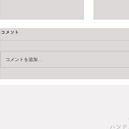
コメント
コメントを追加…
pentax67 
Carl Zeiss Apo-Makro-
Planar T* 120mm F4
​ハン