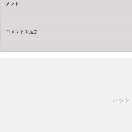
コメント
コメントを追加…
pentax67 
Carl Zeiss Apo-Makro-
Planar T* 120mm F4
​ハン