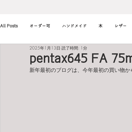
All Posts
オーダー可
ハンドメイド
木
レザー
2025年1月13日
読了時間: 1分
アレンジ
カメラ
本
筆記用具
marimekko
pentax645 FA 75m
新年最初のブログは、今年最初の買い物か
北欧
art
買ったもの
小休止の
習慣