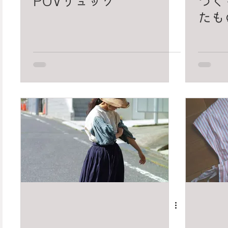
POVリュック
つく
たも