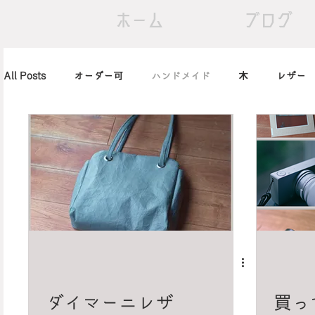
ホーム
ブログ
All Posts
オーダー可
ハンドメイド
木
レザー
アレンジ
カメラ
本
筆記用具
marimekko
北欧
art
買ったもの
小休止の
習慣
ダイマーニレザ
買っ