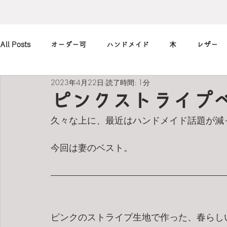
All Posts
オーダー可
ハンドメイド
木
レザー
2023年4月22日
読了時間: 1分
アレンジ
カメラ
本
筆記用具
marimekko
ピンクストライプ
久々な上に、最近はハンドメイド話題が減
北欧
art
買ったもの
小休止の
習慣
今回は妻のベスト。
ピンクのストライプ生地で作った、春らし