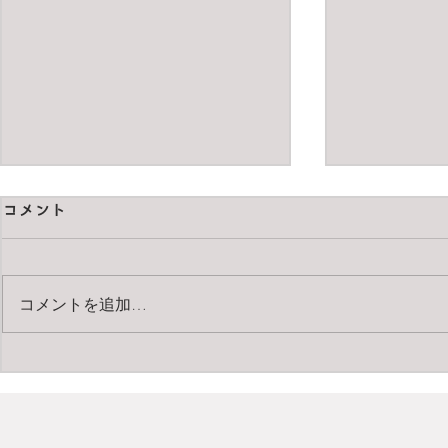
コメント
コメントを追加…
ダイマーニレザーバッグ
買ってよか
った2025