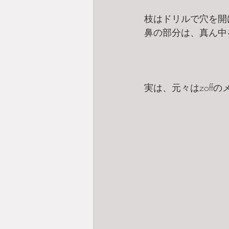
枝はドリルで穴を開
鼻の部分は、真ん中
実は、元々はzoff