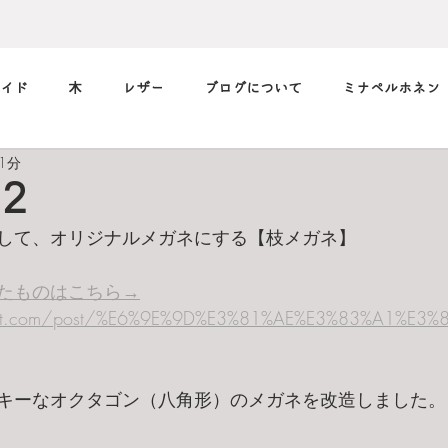
イド
木
レザー
ブログについて
ミナペルホネン
1分
筆記用具
marimekko
メガネ
music
デニム
２
して、オリジナルメガネにする【枝メガネ】
小休止の
習慣
フィルム
たものはこちら→
iernt.com/post/%E6%9E%9D%E3%81%AE%E3%83%A1%E3
キーなオクタゴン（八角形）のメガネを改造しました。