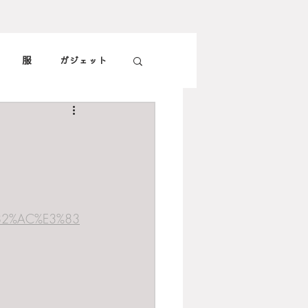
服
ガジェット
子供
旅
食
%82%AC%E3%83