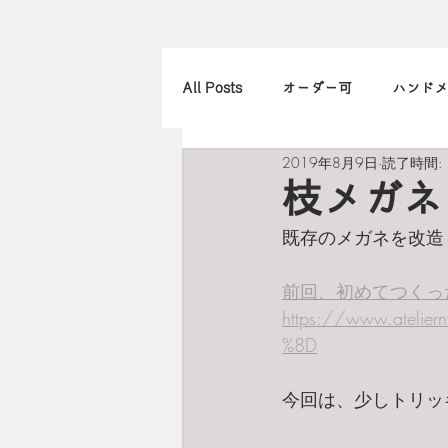
All Posts
オーダー可
ハンドメ
2019年8月9日
読了時間: 
アレンジ
カメラ
本
枝メガネ
既存のメガネを改造
北欧
art
買ったもの
前回、初めてつくっ
https://www.atel
%8D
今回は、少しトリッ