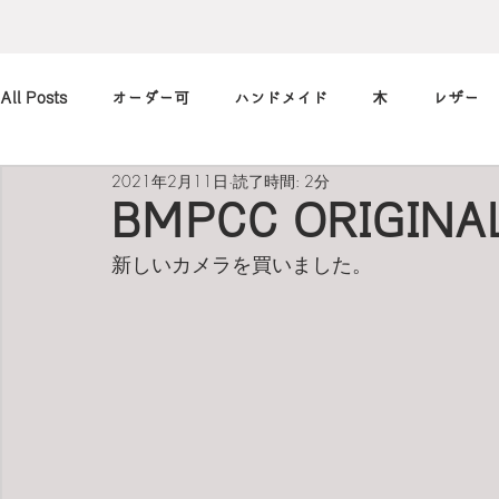
All Posts
オーダー可
ハンドメイド
木
レザー
2021年2月11日
読了時間: 2分
アレンジ
カメラ
本
筆記用具
marimekko
BMPCC ORIGINA
新しいカメラを買いました。
北欧
art
買ったもの
小休止の
習慣